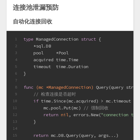
连接池泄漏预防
自动化连接回收
type
 ManagedConnection 
struct
 {
1
    *sql.DB
2
    pool     *Pool
3
    acquired time.Time
4
    timeout  time.Duration
5
}
6
7
func
(mc *ManagedConnection)
 Query(query 
strin
8
// 检查连接是否超时
9
if
 time.Since(mc.acquired) > mc.timeout {
10
        mc.pool.Put(mc) 
// 强制回收
11
return
nil
, errors.New(
"connection tim
12
    }
13
14
return
 mc.DB.Query(query, args...)
15