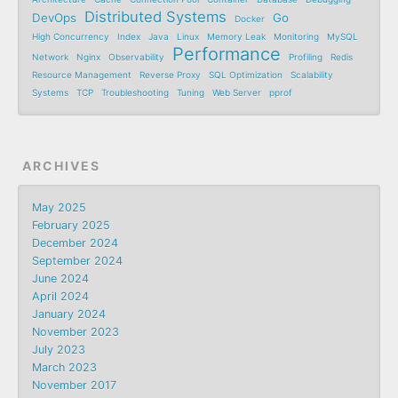
Distributed Systems
DevOps
Go
Docker
High Concurrency
Index
Java
Linux
Memory Leak
Monitoring
MySQL
Performance
Network
Nginx
Observability
Profiling
Redis
Resource Management
Reverse Proxy
SQL Optimization
Scalability
Systems
TCP
Troubleshooting
Tuning
Web Server
pprof
ARCHIVES
May 2025
February 2025
December 2024
September 2024
June 2024
April 2024
January 2024
November 2023
July 2023
March 2023
November 2017