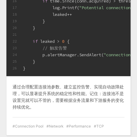
if
 time.Since(conn.acquired) > thresho
16
            log.Printf(
"Potential connection l
17
            leaked++
18
        }
19
    }
20
21
if
 leaked > 
0
 {
22
// 触发告警
23
        p.alertManager.SendAlert(
"connection_l
24
    }
25
}
26
通过合理配置连接池参数、建立监控告警、实现自动故障处
理，可以显著提升系统的稳定性和性能。记住：连接池不是
设置完就可以不管的，需要根据业务流量和下游服务的变化
持续优化。
Connection Pool
Network
Performance
TCP