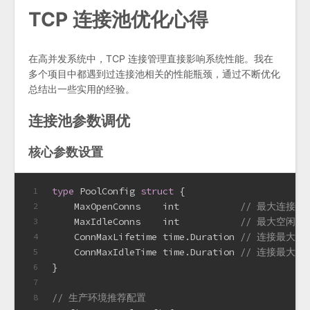
TCP 连接池优化心得
在高并发系统中，TCP 连接管理直接影响系统性能。我在
多个项目中都遇到过连接池相关的性能瓶颈，通过不断优化
总结出一些实用的经验。
连接池参数调优
核心参数设置
type
 PoolConfig 
struct
 {
1
    MaxOpenConns    
int
// 最大连接数
2
    MaxIdleConns    
int
// 最大空闲连
3
    ConnMaxLifetime time.Duration 
// 连接最大生
4
    ConnMaxIdleTime time.Duration 
// 连接最大空
5
}
6
7
// 生产环境推荐配置
8