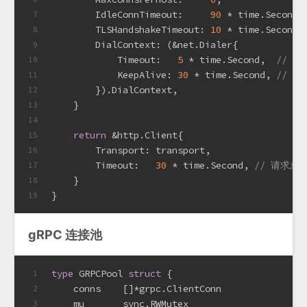
        IdleConnTimeout:     
90
 * time.Second,
7
        TLSHandshakeTimeout: 
10
 * time.Second,
8
        DialContext: (&net.Dialer{
9
            Timeout:   
5
 * time.Second,  
// 
10
            KeepAlive: 
30
 * time.Second, 
// Ke
11
        }).DialContext,
12
    }
13
14
return
 &http.Client{
15
        Transport: transport,
16
        Timeout:   
30
 * time.Second, 
// 请求总
17
    }
18
}
19
gRPC 连接池
type
 GRPCPool 
struct
 {
1
    conns    []*grpc.ClientConn
2
    mu       sync.RWMutex
3