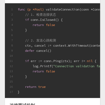
func
(p *Pool)
 validateConnection(conn *Connec
1
// 1. 检查连接状态
2
if
 conn.IsClosed() {
3
return
false
4
    }
5
6
// 2. 发送心跳检测
7
    ctx, cancel := context.WithTimeout(context
8
defer
 cancel()
9
10
if
 err := conn.Ping(ctx); err != 
nil
 {
11
        log.Printf(
"Connection validation fail
12
return
false
13
    }
14
15
return
true
16
}
17