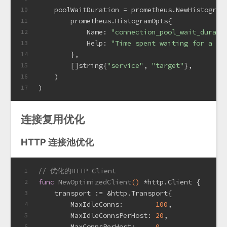
    poolWaitDuration = prometheus.NewHistogram
10
        prometheus.HistogramOpts{
11
            Name: 
"connection_pool_wait_durati
12
            Help: 
"Time spent waiting for a co
13
        },
14
        []
string
{
"service"
, 
"target"
},
15
    )
16
)
17
连接复用优化
HTTP 连接池优化
// 优化的HTTP Client
1
func
NewOptimizedClient
()
 *http.Client {
2
    transport := &http.Transport{
3
        MaxIdleConns:        
100
,             
4
        MaxIdleConnsPerHost: 
20
,              
5
        MaxConnsPerHost:     
0
,               
6