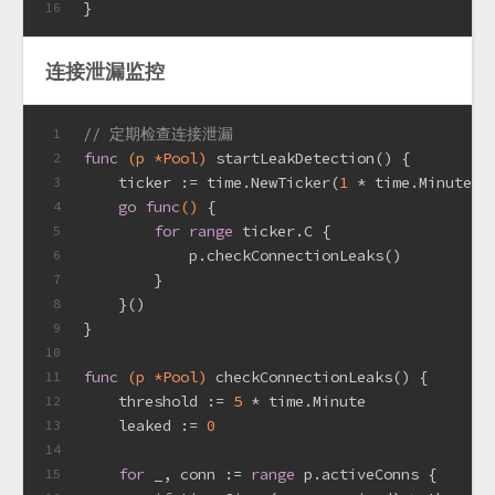
}
16
连接泄漏监控
// 定期检查连接泄漏
1
func
(p *Pool)
 startLeakDetection() {
2
    ticker := time.NewTicker(
1
 * time.Minute)
3
go
func
()
 {
4
for
range
 ticker.C {
5
            p.checkConnectionLeaks()
6
        }
7
    }()
8
}
9
10
func
(p *Pool)
 checkConnectionLeaks() {
11
    threshold := 
5
 * time.Minute
12
    leaked := 
0
13
14
for
 _, conn := 
range
 p.activeConns {
15