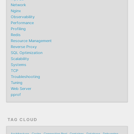
Network
Nginx
Observability
Performance
Profiling
Redis
Resource Management
Reverse Proxy
SQL Optimization
Scalability
Systems
TCP
Troubleshooting
Tuning
Web Server
pprof
TAG CLOUD
Architecture
Cache
Connection Pool
Container
Database
Debugging