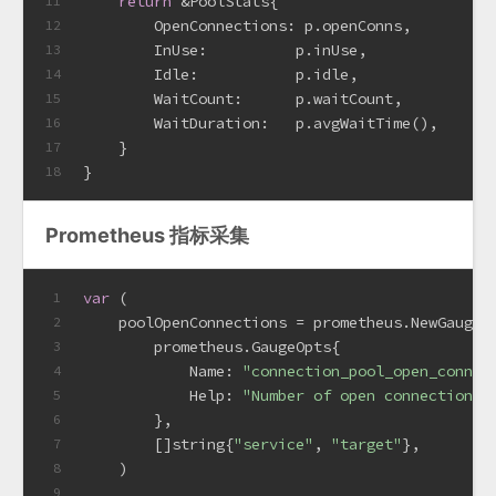
return
 &PoolStats{
11
        OpenConnections: p.openConns,
12
        InUse:          p.inUse,
13
        Idle:           p.idle,
14
        WaitCount:      p.waitCount,
15
        WaitDuration:   p.avgWaitTime(),
16
    }
17
}
18
Prometheus 指标采集
var
 (
1
    poolOpenConnections = prometheus.NewGaugeV
2
        prometheus.GaugeOpts{
3
            Name: 
"connection_pool_open_connec
4
            Help: 
"Number of open connections 
5
        },
6
        []
string
{
"service"
, 
"target"
},
7
    )
8
9