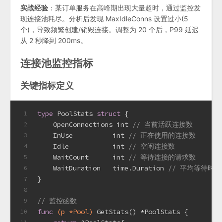
实战经验
：某订单服务在高峰期出现大量超时，通过监控发
现连接池耗尽。分析后发现 MaxIdleConns 设置过小(5
个)，导致频繁创建/销毁连接。调整为 20 个后，P99 延迟
从 2 秒降到 200ms。
连接池监控指标
关键指标定义
type
 PoolStats 
struct
 {
1
    OpenConnections 
int
// 当前活跃连接数
2
    InUse          
int
// 正在使用的连接数
3
    Idle           
int
// 空闲连接数
4
    WaitCount      
int
// 等待连接的请求数
5
    WaitDuration   time.Duration 
// 平均等待时长
6
}
7
8
// 监控函数
9
func
(p *Pool)
 GetStats() *PoolStats {
10