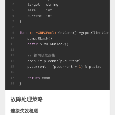
    target   
string
4
    size     
int
5
    current  
int
6
}
7
8
func
(p *GRPCPool)
 GetConn() *grpc.ClientConn 
9
    p.mu.RLock()
10
defer
 p.mu.RUnlock()
11
12
// 轮询获取连接
13
    conn := p.conns[p.current]
14
    p.current = (p.current + 
1
) % p.size
15
16
return
 conn
17
}
18
故障处理策略
连接失效检测