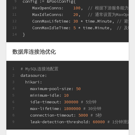
config := &PoolConfig{
9
    MaxOpenConns:    
100
,  
// 根据下游服务能力设
10
    MaxIdleConns:    
20
,   
// 通常设置为MaxOpenC
11
    ConnMaxLifetime: 
30
 * time.Minute, 
// 避免
12
    ConnMaxIdleTime: 
5
 * time.Minute,  
// 及
13
}
14
数据库连接池优化
# MySQL连接池配置
1
datasource:
2
hikari:
3
maximum-pool-size:
50
4
minimum-idle:
10
5
idle-timeout:
300000
# 5分钟
6
max-lifetime:
1800000
# 30分钟
7
connection-timeout:
5000
# 5秒
8
leak-detection-threshold:
60000
# 1分钟泄漏
9